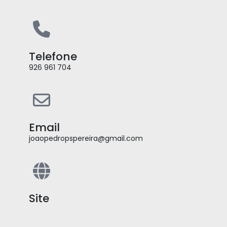
Telefone
926 961 704
Email
joaopedropspereira@gmail.com
Site