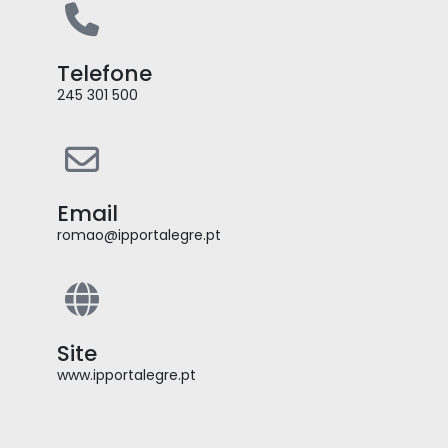
Telefone
245 301 500
Email
romao@ipportalegre.pt
Site
www.ipportalegre.pt