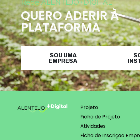
Rede ALENTEJO+DIGITAL
QUERO ADERIR À
PLATAFORMA
SOU UMA
S
EMPRESA
INS
Projeto
Ficha de Projeto
Atividades
Ficha de Inscrição Empr