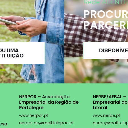
Rede ALENTE
PROCUR
PARCER
OU UMA
DISPONÍVE
TITUIÇÃO
NERPOR – Associação
NERBE/AEBAL –
Empresarial da Região de
Empresarial do
Portalegre
Litoral
www.nerpor.pt
www.nerbe.pt
nerpor.ae@mail.telepac.pt
nerbe@mail.tele
esa