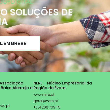
JO+DIGITAL
O SOLUÇÕES DE
IA
L EM BREVE
 Associação
NERE – Núcleo Empresarial da
 Baixo Alentejo e
Região de Évora
www.nere.pt
geral@nere.pt
pac.pt
+351 266 709 115