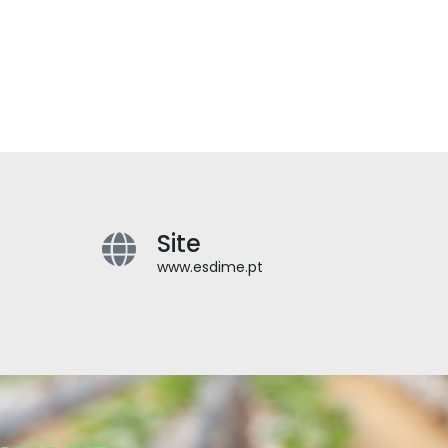
Site
www.esdime.pt