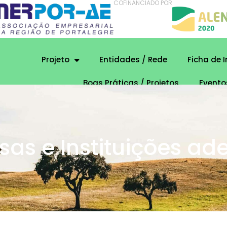
COFINANCIADO POR
Projeto
Entidades / Rede
Ficha de 
Boas Práticas / Projetos
Evento
as e Instituições ad