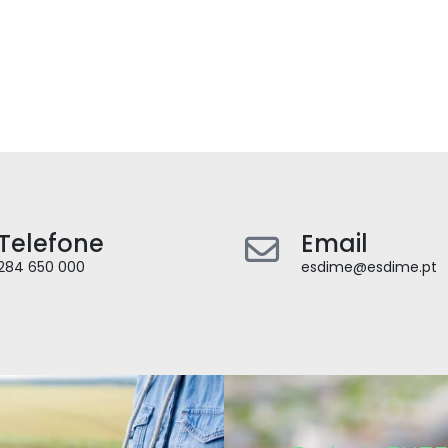
Telefone
Email
284 650 000
esdime@esdime.pt