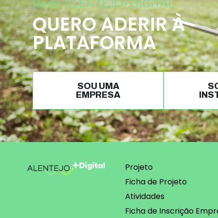
Rede ALENTEJO+DIGITAL
QUERO ADERIR À
PLATAFORMA
SOU UMA
S
EMPRESA
INS
Projeto
Ficha de Projeto
Atividades
Ficha de Inscrição Empr