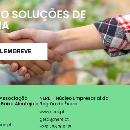
JO+DIGITAL
O SOLUÇÕES DE
IA
L EM BREVE
 Associação
NERE – Núcleo Empresarial da
 Baixo Alentejo e
Região de Évora
www.nere.pt
geral@nere.pt
pac.pt
+351 266 709 115