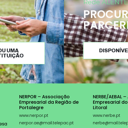
Rede ALENTE
PROCUR
PARCER
OU UMA
DISPONÍVE
TITUIÇÃO
NERPOR – Associação
NERBE/AEBAL –
Empresarial da Região de
Empresarial do
Portalegre
Litoral
www.nerpor.pt
www.nerbe.pt
nerpor.ae@mail.telepac.pt
nerbe@mail.tele
esa