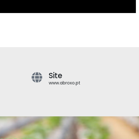
Site
www.abroxo.pt