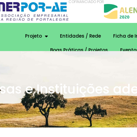
COFINANCIADO POR
Projeto
Entidades / Rede
Ficha de 
Boas Práticas / Projetos
Evento
as e Instituições ad